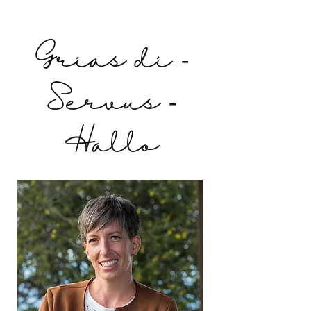
Grias di -
Servus -
Hallo